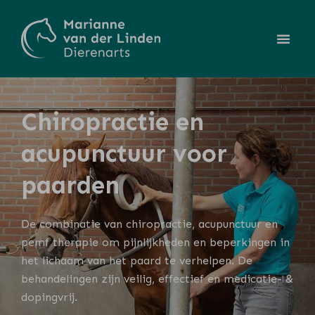
Chiropractie en
acupunctuur voor
paarden
De combinatie van chiropractie, acupunctuur en
pemf therapie om pijnlijkheden en beperkingen in
het lichaam van het paard te verhelpen. De
behandelingen zijn veilig, effectief en medicatie- &
dopingvrij.