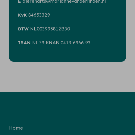
E
dierenarts@mariannevanderlinden.nl
KvK
84653329
BTW
NL003995812B30
IBAN
NL79 KNAB 0413 6966 93
Home